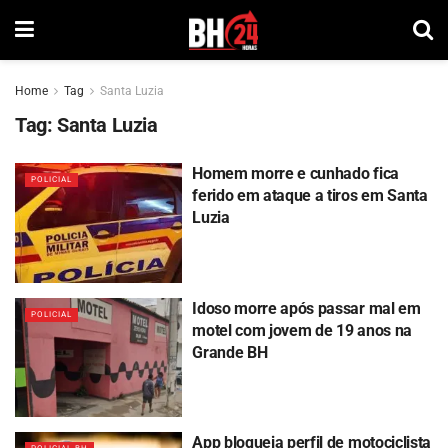
Home
Tag
Santa Luzia
Tag:
Santa Luzia
Homem morre e cunhado fica
POLICIAL
ferido em ataque a tiros em Santa
Luzia
Idoso morre após passar mal em
POLICIAL
motel com jovem de 19 anos na
Grande BH
App bloqueia perfil de motociclista