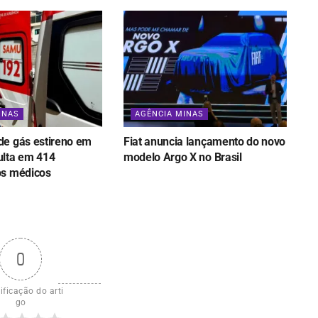
INAS
AGÊNCIA MINAS
e gás estireno em
Fiat anuncia lançamento do novo
lta em 414
modelo Argo X no Brasil
os médicos
0
ificação do arti
go