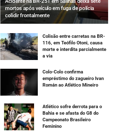
Acidente na BR-251 em Salinas deixa sete
mortos após veículo em fuga de polícia
colidir frontalmente
Colisão entre carretas na BR-
116, em Teófilo Otoni, causa
morte e interdita parcialmente
a via
Colo-Colo confirma
empréstimo do zagueiro Ivan
Román ao Atlético Mineiro
Atlético sofre derrota para o
Bahia e se afasta do G8 do
Campeonato Brasileiro
Feminino