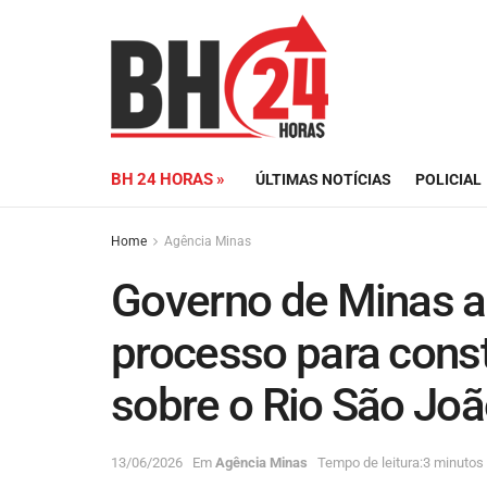
BH 24 HORAS »
ÚLTIMAS NOTÍCIAS
POLICIAL
Home
Agência Minas
Governo de Minas au
processo para cons
sobre o Rio São Joã
13/06/2026
Em
Agência Minas
Tempo de leitura:3 minutos 