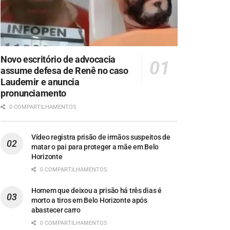
Novo escritório de advocacia
assume defesa de Renê no caso
Laudemir e anuncia
pronunciamento
0 COMPARTILHAMENTOS
Vídeo registra prisão de irmãos suspeitos de
matar o pai para proteger a mãe em Belo
Horizonte
0 COMPARTILHAMENTOS
Homem que deixou a prisão há três dias é
morto a tiros em Belo Horizonte após
abastecer carro
0 COMPARTILHAMENTOS