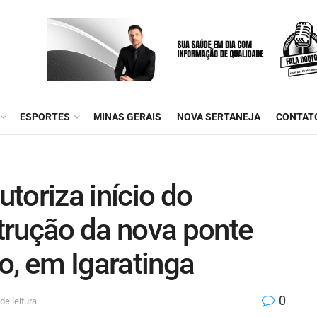
ESPORTES
MINAS GERAIS
NOVA SERTANEJA
CONTAT
toriza início do
trução da nova ponte
o, em Igaratinga
0
de leitura