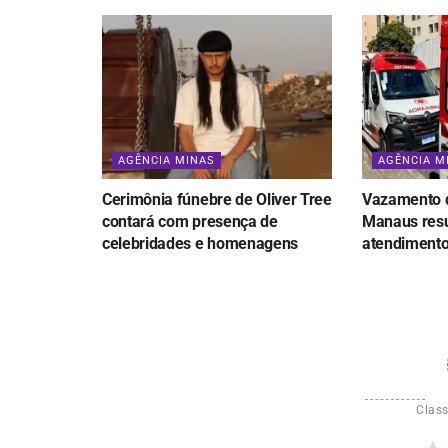
AGÊNCIA MINAS
AGÊNCIA M
Cerimônia fúnebre de Oliver Tree
Vazamento d
contará com presença de
Manaus resu
celebridades e homenagens
atendiment
Class