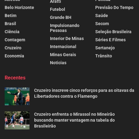
Aratti
Belo Horizonte
Previsão Do Tempo
Futebol
Betim
Saúde
Grande BH
Brasil
Secom
Impulsionando
Pessoas
Ciência
Seleção Brasileira
Interior De Minas
Contagem
Séries E Filmes
Internacional
Cruzeiro
Sertanejo
Minas Gerais
Economia
Trânsito
Noticias
Recentes
Cruzeiro inscreve cinco reforços para as oitavas da
Libertadores contra o Flamengo
Cruzeiro enfrenta o Mirassol no Mineirão
buscando manter vantagem na tabela do
Brasileirão