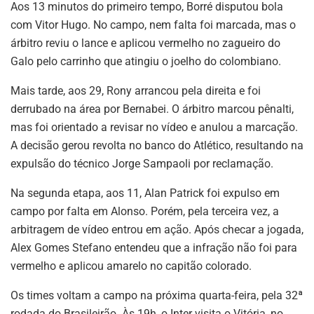
Aos 13 minutos do primeiro tempo, Borré disputou bola
com Vitor Hugo. No campo, nem falta foi marcada, mas o
árbitro reviu o lance e aplicou vermelho no zagueiro do
Galo pelo carrinho que atingiu o joelho do colombiano.
Mais tarde, aos 29, Rony arrancou pela direita e foi
derrubado na área por Bernabei. O árbitro marcou pênalti,
mas foi orientado a revisar no vídeo e anulou a marcação.
A decisão gerou revolta no banco do Atlético, resultando na
expulsão do técnico Jorge Sampaoli por reclamação.
Na segunda etapa, aos 11, Alan Patrick foi expulso em
campo por falta em Alonso. Porém, pela terceira vez, a
arbitragem de vídeo entrou em ação. Após checar a jogada,
Alex Gomes Stefano entendeu que a infração não foi para
vermelho e aplicou amarelo no capitão colorado.
Os times voltam a campo na próxima quarta-feira, pela 32ª
rodada do Brasileirão. Às 19h, o Inter visita o Vitória, no