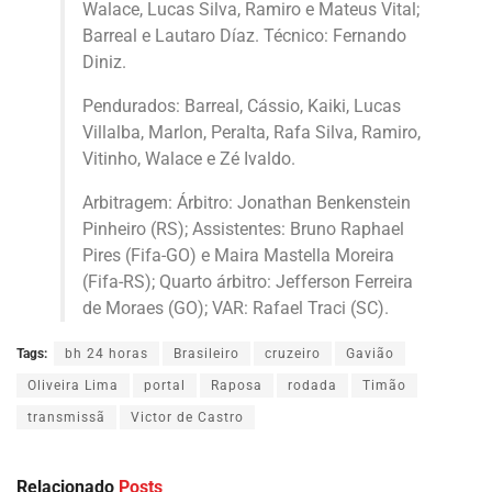
Walace, Lucas Silva, Ramiro e Mateus Vital;
Barreal e Lautaro Díaz. Técnico: Fernando
Diniz.
Pendurados: Barreal, Cássio, Kaiki, Lucas
Villalba, Marlon, Peralta, Rafa Silva, Ramiro,
Vitinho, Walace e Zé Ivaldo.
Arbitragem: Árbitro: Jonathan Benkenstein
Pinheiro (RS); Assistentes: Bruno Raphael
Pires (Fifa-GO) e Maira Mastella Moreira
(Fifa-RS); Quarto árbitro: Jefferson Ferreira
de Moraes (GO); VAR: Rafael Traci (SC).
Tags:
bh 24 horas
Brasileiro
cruzeiro
Gavião
Oliveira Lima
portal
Raposa
rodada
Timão
transmissã
Victor de Castro
Relacionado
Posts