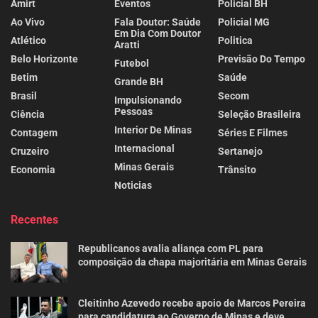
Amirt
Eventos
Policial BH
Ao Vivo
Fala Doutor: Saúde
Policial MG
Em Dia Com Doutor
Atlético
Politica
Aratti
Belo Horizonte
Previsão Do Tempo
Futebol
Betim
Saúde
Grande BH
Brasil
Secom
Impulsionando
Pessoas
Ciência
Seleção Brasileira
Interior De Minas
Contagem
Séries E Filmes
Internacional
Cruzeiro
Sertanejo
Minas Gerais
Economia
Trânsito
Noticias
Recentes
Republicanos avalia aliança com PL para
composição da chapa majoritária em Minas Gerais
Cleitinho Azevedo recebe apoio de Marcos Pereira
para candidatura ao Governo de Minas e deve