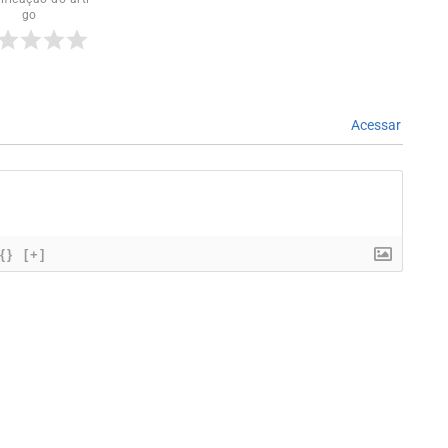
go
Acessar
{}
[+]