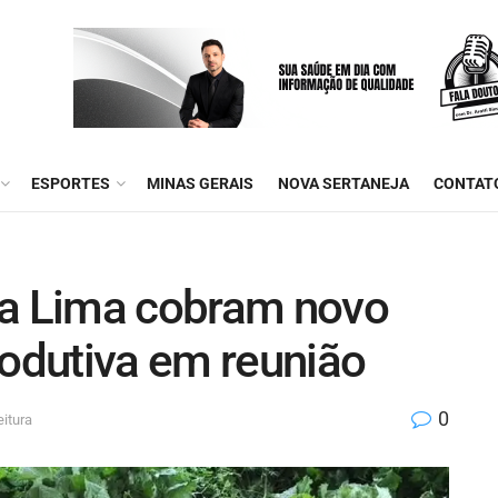
ESPORTES
MINAS GERAIS
NOVA SERTANEJA
CONTAT
va Lima cobram novo
rodutiva em reunião
0
eitura