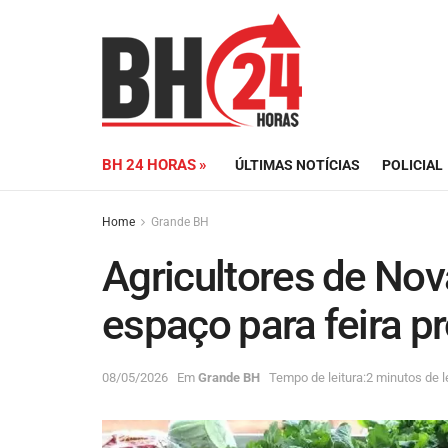
BH 24 HORAS »
ÚLTIMAS NOTÍCIAS
POLICIAL
Home
Grande BH
Agricultores de No
espaço para feira p
08/05/2026
Em
Grande BH
Tempo de leitura:2 minutos de l