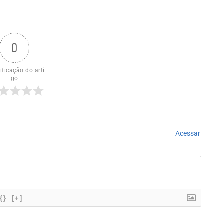
0
ificação do arti
go
Acessar
{}
[+]