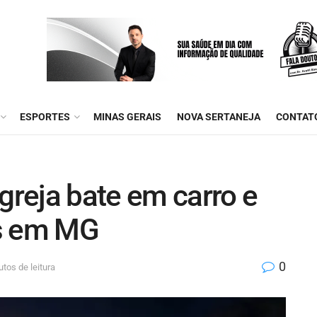
ESPORTES
MINAS GERAIS
NOVA SERTANEJA
CONTAT
greja bate em carro e
os em MG
0
tos de leitura