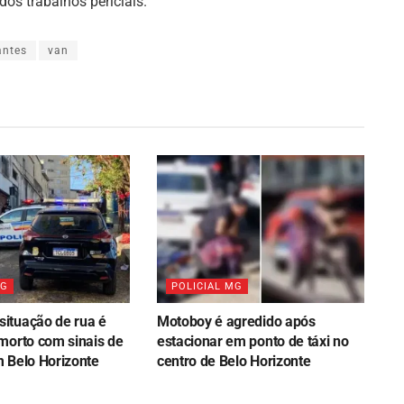
os trabalhos periciais.
antes
van
MG
POLICIAL MG
ituação de rua é
Motoboy é agredido após
morto com sinais de
estacionar em ponto de táxi no
 Belo Horizonte
centro de Belo Horizonte