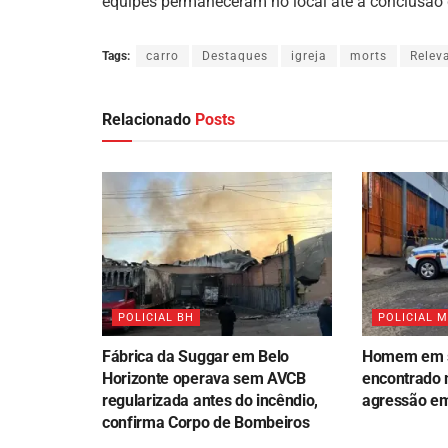
equipes permaneceram no local até a conclusão d
Tags:
carro
Destaques
igreja
morts
Relev
Relacionado
Posts
POLICIAL BH
POLICIAL 
Fábrica da Suggar em Belo
Homem em s
Horizonte operava sem AVCB
encontrado 
regularizada antes do incêndio,
agressão em
confirma Corpo de Bombeiros