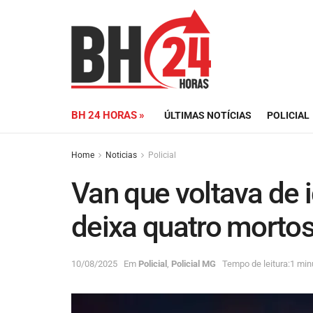
BH 24 HORAS »
ÚLTIMAS NOTÍCIAS
POLICIAL
Home
Noticias
Policial
Van que voltava de i
deixa quatro mort
10/08/2025
Em
Policial
,
Policial MG
Tempo de leitura:1 minu