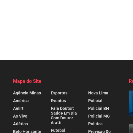
Mapa do Site
R
Agência Minas
Esportes
Nova Lima
América
Eventos
Policial
Amirt
Fala Doutor:
Policial BH
Saúde Em Dia
Ao Vivo
Policial MG
Com Doutor
Aratti
Atlético
Politica
Futebol
Belo Horizonte
Previsão Do