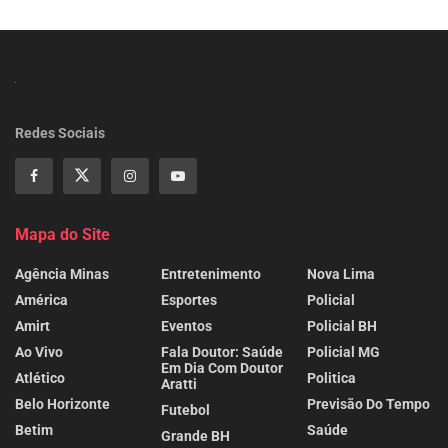
Redes Sociais
Mapa do Site
Agência Minas
Entretenimento
Nova Lima
América
Esportes
Policial
Amirt
Eventos
Policial BH
Ao Vivo
Fala Doutor: Saúde
Policial MG
Em Dia Com Doutor
Atlético
Politica
Aratti
Belo Horizonte
Previsão Do Tempo
Futebol
Betim
Saúde
Grande BH