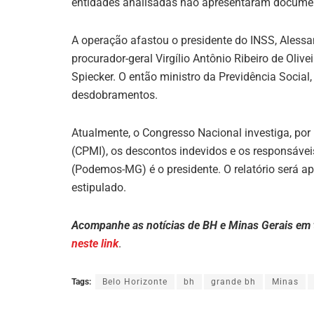
entidades analisadas não apresentaram documen
A operação afastou o presidente do INSS, Alessan
procurador-geral Virgílio Antônio Ribeiro de Olive
Spiecker. O então ministro da Previdência Social
desdobramentos.
Atualmente, o Congresso Nacional investiga, po
(CPMI), os descontos indevidos e os responsáve
(Podemos-MG) é o presidente. O relatório será ap
estipulado.
Acompanhe as notícias de BH e Minas Gerais em
neste link
.
Tags:
Belo Horizonte
bh
grande bh
Minas