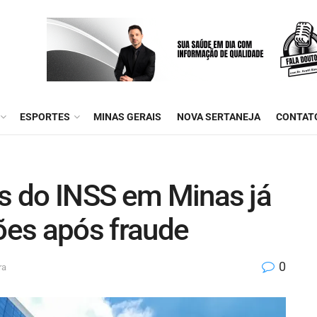
ESPORTES
MINAS GERAIS
NOVA SERTANEJA
CONTAT
os do INSS em Minas já
es após fraude
0
ra