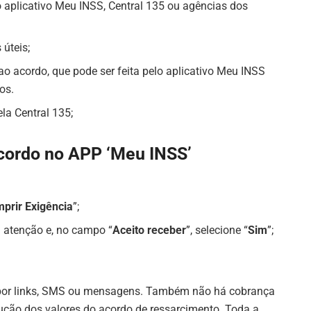
o aplicativo Meu INSS, Central 135 ou agências dos
 úteis;
o acordo, que pode ser feita pelo aplicativo Meu INSS
os.
la Central 135;
acordo no APP ‘Meu INSS’
prir Exigência
”;
m atenção e, no campo “
Aceito receber
”, selecione “
Sim
”;
s por links, SMS ou mensagens. Também não há cobrança
ução dos valores do acordo de ressarcimento. Toda a