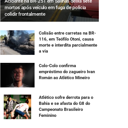
Acidente na BR-251 em Salinas deixa sete
mortos após veículo em fuga de polícia
colidir frontalmente
Colisão entre carretas na BR-
116, em Teófilo Otoni, causa
morte e interdita parcialmente
a via
Colo-Colo confirma
empréstimo do zagueiro Ivan
Román ao Atlético Mineiro
Atlético sofre derrota para o
Bahia e se afasta do G8 do
Campeonato Brasileiro
Feminino