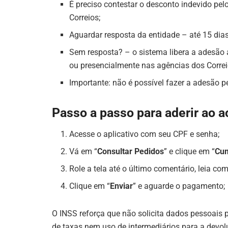
É preciso contestar o desconto indevido pel
Correios;
Aguardar resposta da entidade – até 15 dias
Sem resposta? – o sistema libera a adesão a
ou presencialmente nas agências dos Correi
Importante: não é possível fazer a adesão pe
Passo a passo para aderir ao 
Acesse o aplicativo com seu CPF e senha;
Vá em “
Consultar Pedidos
” e clique em “
Cum
Role a tela até o último comentário, leia co
Clique em “
Enviar
” e aguarde o pagamento;
O INSS reforça que não solicita dados pessoai
de taxas nem uso de intermediários para a devol