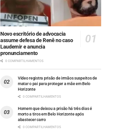
Novo escritório de advocacia
assume defesa de Renê no caso
Laudemir e anuncia
pronunciamento
0 COMPARTILHAMENTOS
Vídeo registra prisão de irmãos suspeitos de
matar o pai para proteger a mãe em Belo
Horizonte
0 COMPARTILHAMENTOS
Homem que deixou a prisão há três dias é
morto a tiros em Belo Horizonte após
abastecer carro
0 COMPARTILHAMENTOS