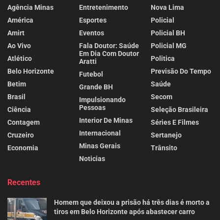
Agência Minas
Entretenimento
Nova Lima
América
Esportes
Policial
Amirt
Eventos
Policial BH
Ao Vivo
Fala Doutor: Saúde
Policial MG
Em Dia Com Doutor
Atlético
Politica
Aratti
Belo Horizonte
Previsão Do Tempo
Futebol
Betim
Saúde
Grande BH
Brasil
Secom
Impulsionando
Pessoas
Ciência
Seleção Brasileira
Interior De Minas
Contagem
Séries E Filmes
Internacional
Cruzeiro
Sertanejo
Minas Gerais
Economia
Trânsito
Noticias
Recentes
Homem que deixou a prisão há três dias é morto a
tiros em Belo Horizonte após abastecer carro