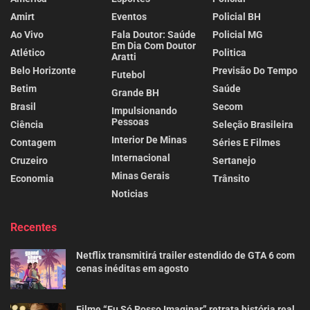
Amirt
Eventos
Policial BH
Ao Vivo
Fala Doutor: Saúde
Policial MG
Em Dia Com Doutor
Atlético
Politica
Aratti
Belo Horizonte
Previsão Do Tempo
Futebol
Betim
Saúde
Grande BH
Brasil
Secom
Impulsionando
Pessoas
Ciência
Seleção Brasileira
Interior De Minas
Contagem
Séries E Filmes
Internacional
Cruzeiro
Sertanejo
Minas Gerais
Economia
Trânsito
Noticias
Recentes
Netflix transmitirá trailer estendido de GTA 6 com
cenas inéditas em agosto
Filme “Eu Só Posso Imaginar” retrata história real