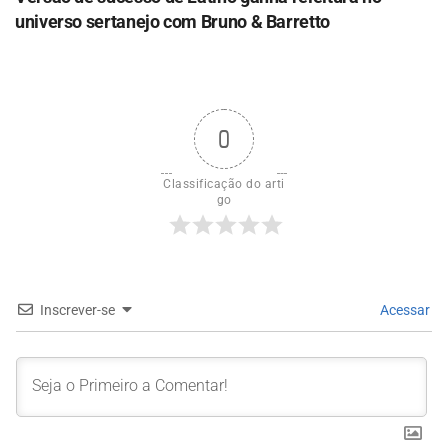
universo sertanejo com Bruno & Barretto
0
Classificação do arti
go
Inscrever-se
Acessar