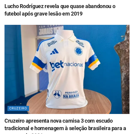
Lucho Rodríguez revela que quase abandonou o
futebol após grave lesão em 2019
CRUZEIRO
Cruzeiro apresenta nova camisa 3 com escudo
tradicional e homenagem à seleção brasileira para a