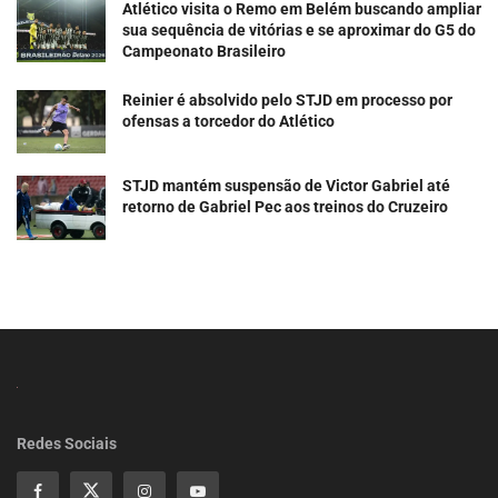
Atlético visita o Remo em Belém buscando ampliar
sua sequência de vitórias e se aproximar do G5 do
Campeonato Brasileiro
Reinier é absolvido pelo STJD em processo por
ofensas a torcedor do Atlético
STJD mantém suspensão de Victor Gabriel até
retorno de Gabriel Pec aos treinos do Cruzeiro
Redes Sociais