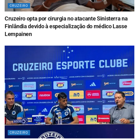
CRUZEIRO
Cruzeiro opta por cirurgia no atacante Sinisterra na
Finlândia devido à especialização do médico Lasse
Lempainen
CRUZEIRO