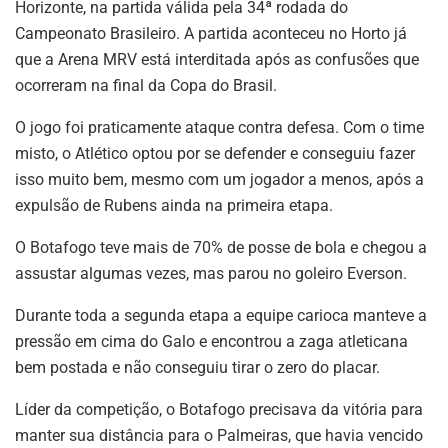
Horizonte, na partida válida pela 34ª rodada do
Campeonato Brasileiro. A partida aconteceu no Horto já
que a Arena MRV está interditada após as confusões que
ocorreram na final da Copa do Brasil.
O jogo foi praticamente ataque contra defesa. Com o time
misto, o Atlético optou por se defender e conseguiu fazer
isso muito bem, mesmo com um jogador a menos, após a
expulsão de Rubens ainda na primeira etapa.
O Botafogo teve mais de 70% de posse de bola e chegou a
assustar algumas vezes, mas parou no goleiro Everson.
Durante toda a segunda etapa a equipe carioca manteve a
pressão em cima do Galo e encontrou a zaga atleticana
bem postada e não conseguiu tirar o zero do placar.
Líder da competição, o Botafogo precisava da vitória para
manter sua distância para o Palmeiras, que havia vencido