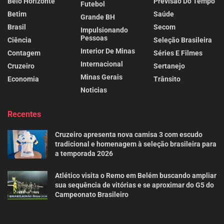
Belo Horizonte
Previsão Do Tempo
Futebol
Betim
Saúde
Grande BH
Brasil
Secom
Impulsionando
Pessoas
Ciência
Seleção Brasileira
Interior De Minas
Contagem
Séries E Filmes
Internacional
Cruzeiro
Sertanejo
Minas Gerais
Economia
Trânsito
Noticias
Recentes
Cruzeiro apresenta nova camisa 3 com escudo
tradicional e homenagem à seleção brasileira para
a temporada 2026
Atlético visita o Remo em Belém buscando ampliar
sua sequência de vitórias e se aproximar do G5 do
Campeonato Brasileiro