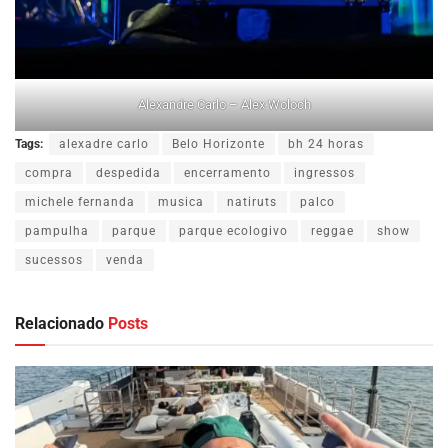
Alexandre Carlo – Alex Woloch
Tags:
alexadre carlo
Belo Horizonte
bh 24 horas
compra
despedida
encerramento
ingressos
michele fernanda
musica
natiruts
palco
pampulha
parque
parque ecologivo
reggae
show
sucessos
venda
Relacionado
Posts