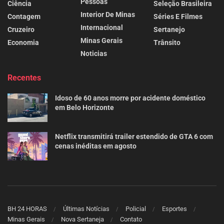
Pessoas
Ciência
Seleção Brasileira
Interior De Minas
Contagem
Séries E Filmes
Internacional
Cruzeiro
Sertanejo
Minas Gerais
Economia
Trânsito
Noticias
Recentes
Idoso de 60 anos morre por acidente doméstico
em Belo Horizonte
Netflix transmitirá trailer estendido de GTA 6 com
cenas inéditas em agosto
BH 24 HORAS
Últimas Notícias
Policial
Esportes
Minas Gerais
Nova Sertaneja
Contato